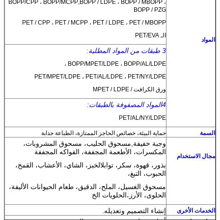
BOPP/CPP ، BOPP/MCPP
,
BOPP / LDPE ، BOPP / MBOPP ،
BOPP / PZG
PET / CPP ، PET / MCPP ، PET / LDPE ، PET / MBOPP
الـ PET/EVA
المواد
3 طبقات من المواد المطلية:
BOPP/MPET/LDPE ، BOPP/AL/LDPE ،
PET/MPET/LDPE ، PET/AL/LDPE ، PET/NY/LDPE
ورق الكرافت / MPET / LDPE
4المواد المصفوفة بالطبقات:
PET/AL/NY/LDPE
السمة
حماية البيئة، خصائص الحاجز الممتازة، الطباعة جذابة
وجبة خفيفة
,
مسحوق الحليب، مسحوق المشروبات،
المكسرات، الأطعمة المجففة، الفواكه المجففة
مجال الاستخدام
بذور، قهوة، سكر، توابل
الخبز، الشاي، الأعشاب، القمح،
الحبوب، التبغ،
مسحوق الغسيل، الملح، الدقيق، طعام الحيوانات الأليفة،
الحلوى، الأرز،
الحلويات الخ
إنشاء التصميم وتعديله.
الخدمات الأخرى