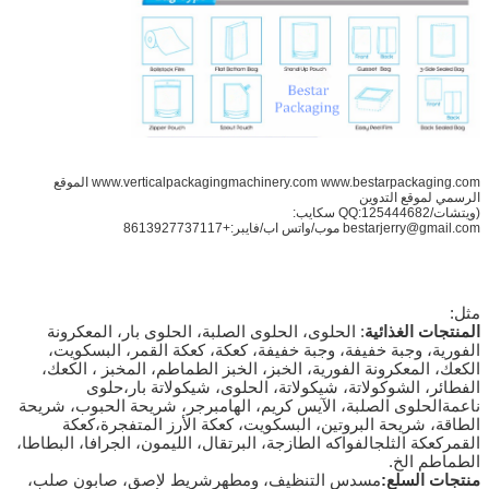
www.verticalpackagingmachinery.com www.bestarpackaging.com الموقع
الرسمي لموقع التدوين
(ويتشات/QQ:125444682 سكايب:
bestarjerry@gmail.com موب/واتس اب/فايبر:+8613927737117
مثل:
المنتجات الغذائية
: الحلوى، الحلوى الصلبة، الحلوى بار، المعكرونة
الفورية، وجبة خفيفة، وجبة خفيفة، كعكة، كعكة القمر، البسكويت،
الكعك، المعكرونة الفورية، الخبز، الخبز الطماطم، المخبز ، الكعك،
الفطائر، الشوكولاتة، شيكولاتة، الحلوى، شيكولاتة بار،حلوى
ناعمةالحلوى الصلبة، الآيس كريم، الهامبرجر، شريحة الحبوب، شريحة
الطاقة، شريحة البروتين، البسكويت، كعكة الأرز المتفجرة،كعكة
القمركعكة الثلج
الفواكه الطازجة، البرتقال، الليمون، الجرافا، البطاطا،
الطماطم الخ.
منتجات السلع:
مسدس التنظيف، ومطهر
شريط لاصق، صابون صلب،