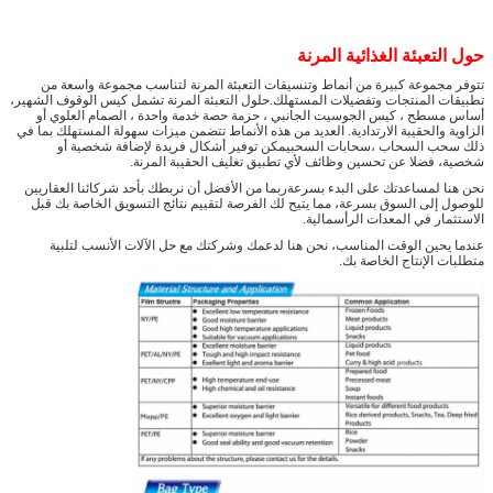
أنواع مختلفة متوفرة مع جمع الشحن
عينات مجانية
1) سوف نقدم لك السعر الإشارة إلى طلب التفاصيل
الخاصة بك، لذلك يرجى
حول التعبئة الغذائية المرنة
من فضلكم أخبرونا
المادة، السماكة، الحجم، لون الطباعة
ملاحظة
تتوفر مجموعة كبيرة من أنماط وتنسيقات التعبئة المرنة لتناسب مجموعة واسعة من
تطبيقات المنتجات وتفضيلات المستهلك.حلول التعبئة المرنة تشمل كيس الوقوف الشهير،
والمتطلبات الأخرى التي تفضلها
وسيتم تقديم العرض
أساس مسطح ، كيس الجوسيت الجانبي ، حزمة حصة خدمة واحدة ، الصمام العلوي أو
الخاص
الزاوية والحقيبة الارتدادية. العديد من هذه الأنماط تتضمن ميزات سهولة المستهلك بما في
ذلك سحب السحاب ،سحابات السحبيمكن توفير أشكال فريدة لإضافة شخصية أو
إذا كنت لا تعرف المعلومات التفصيلية، يمكننا أن
شخصية، فضلا عن تحسين وظائف لأي تطبيق تغليف الحقيبة المرنة.
نعطيك
اقتراحات.
نحن هنا لمساعدتك على البدء بسرعةربما من الأفضل أن نربطك بأحد شركائنا العقاريين
2)يمكننا توفير
عينات مماثلة مجانية
، لكن
رسوم العينة
للوصول إلى السوق بسرعة، مما يتيح لك الفرصة لتقييم نتائج التسويق الخاصة بك قبل
الاستثمار في المعدات الرأسمالية.
الدقيقة المطلوبة
.
عندما يحين الوقت المناسب، نحن هنا لدعمك وشركتك مع حل الآلات الأنسب لتلبية
20~25 يوماً سنبذل قصارى جهدنا لنقص الوقت
وقت التسليم
:
متطلبات الإنتاج الخاصة بك.