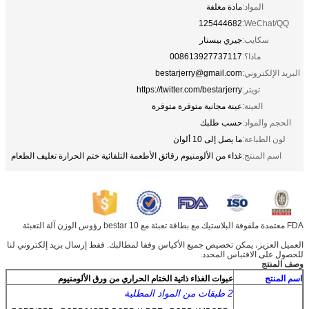
المواد:
مادة مغلفة
125444682
WeChat/QQ:
سكايب:
جيري بيستار
ماذا؟:
008613927737117
البريد الإلكتروني:
bestarjerry@gmail.com
تويتر:
https://twitter.com/bestarjerry
العينة:
عينة مجانية متوفرة متوفرة
الحجم والمواد:
حسب طلبك
لون الطباعة:
ما يصل إلى 10 ألوان
اسم المنتج:
غذاء من الألومنيوم رقائق الأطعمة التلقائية ختم الحرارة تغليف الطعام
FDA معتمدة ملفوفة البلاستيك مع بطاقة تعبئة مع bestar 10 رؤوس الوزن آلة التعبئة
العميل العزيز، يمكن تخصيص جميع الأكياس وفقا لمطالبك. فقط إرسال بريد إلكتروني لنا
للحصول على الاقتباس المحدد.
وصف المنتج
اسم المنتج
عبوات الغذاء ذاتية الختام الحراري من ورق الألومنيوم
2 طبقات من المواد المطلية