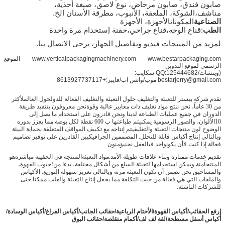
صابون فندق، صابون مرحاض، نوع لاصق، صبغة أحذية،
مناشف،
الشوكة، الملعقة، الأنبوب، مطرقة الأسنان الخ.
الصناعية
المكونات
الأجهزة، الأجهزة
الطب
:قناع الوجه،قناع جراحي،حقنة إستخدام مرة واحدة
لمزيد من المنتجات فيديو وتفاصيل الجهاز، يرجى الاتصال بنا.
www.verticalpackagingmachinery.com www.bestarpackaging.com الموقع
الرسمي لموقع التدوين
(ويتشات/QQ:125444682 سكايب:
bestarjerry@gmail.com موب/واتس اب/فايبر:+8613927737117
تقدم شركة بيستر للتعبئة والتغليف حلول التعبئة والتغليف الفعالة للدول
حول العالم
لأكثر
من 30 عاماً، نحن ننتج مواد تغليف ذات معايير عالية وقوة
نحن معروفون بتنفيذ طريقة
الدوران في جميع عمليات الطباعة لدينا ونحن قادرون على استخدام
ما يصل إلى
10
الألوان، والصور الرسومية يمكن
يتم طباعتها ب 600 نقطة لكل بوصة مما يعزز بدوره
الوضوح
لون منتجات التعبئة والتغليف
يتم إنتاجه مع تكييف
المواقف المتعلقة بحماية البيئة
وبالتالي إنتاج أكياس قابلة للتحلل.
المصممين الجرافيكيين القادرين على توفير تصاميم
فعالة إذا كنت لا
أن يكون
واحد في
العقل.
نحن
يؤمنون
تقديم خدمات ممتازة وبناء علاقات طويلة الأمد.
مواد التعبئة
المنتجة في الحقيبة مباشرة
هو
المنتج
آمنة ويمكن استخدامها لتعبئة السلع من أشكال مختلفة، بدءا من؛
حبوب القهوة،
والمساحيق
نحن نضمن أن تكون التعبئة مرنة وبالتالي تعزيز سهولة التوزيع.
الأكياس
والملفات التي هي فعالة من حيث التكلفة مما يجعل إنتاج التعبئة والعلب ممكنا حتى
للشركات الناشئة.
إرفع الحقائب
/
أكياس القهوة
/
الأختام الرباعية
/
حقائب الجانب
/
أكياس الفراغ
/
أكياس الوسادة
/
أكياس أسفل مسطحة
/
لفة لف لف/أكمام متقلصة/حقائب البوق