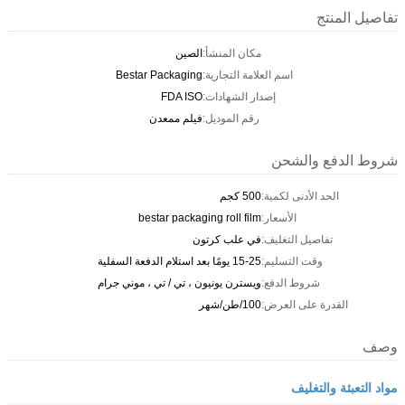
تفاصيل المنتج
مكان المنشأ:
الصين
اسم العلامة التجارية:
Bestar Packaging
إصدار الشهادات:
FDA ISO
رقم الموديل:
فيلم ممعدن
شروط الدفع والشحن
الحد الأدنى لكمية:
500 كجم
الأسعار:
bestar packaging roll film
تفاصيل التغليف:
في علب كرتون
وقت التسليم:
15-25 يومًا بعد استلام الدفعة السفلية
شروط الدفع:
ويسترن يونيون ، تي / تي ، موني جرام
القدرة على العرض:
100/طن/شهر
وصف
مواد التعبئة والتغليف