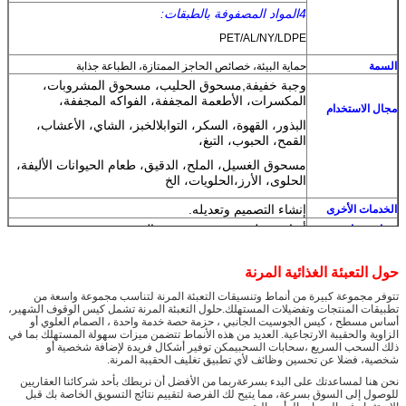
4المواد المصفوفة بالطبقات:
PET/AL/NY/LDPE
السمة
حماية البيئة، خصائص الحاجز الممتازة، الطباعة جذابة
وجبة خفيفة
,
مسحوق الحليب، مسحوق المشروبات،
المكسرات، الأطعمة المجففة، الفواكه المجففة،
مجال الاستخدام
البذور، القهوة، السكر، التوابل
الخبز، الشاي، الأعشاب،
القمح، الحبوب، التبغ،
مسحوق الغسيل، الملح، الدقيق، طعام الحيوانات الأليفة،
الحلوى، الأرز،
الحلويات، الخ
إنشاء التصميم وتعديله.
الخدمات الأخرى
أنواع مختلفة متوفرة مع جمع الشحن
عينات مجانية
1) سوف نقدم لك السعر الإشارة إلى طلب التفاصيل
الخاصة بك، لذلك يرجى
حول التعبئة الغذائية المرنة
من فضلكم أخبرونا
المادة، السماكة، الحجم، لون الطباعة
ملاحظة
تتوفر مجموعة كبيرة من أنماط وتنسيقات التعبئة المرنة لتناسب مجموعة واسعة من
تطبيقات المنتجات وتفضيلات المستهلك.حلول التعبئة المرنة تشمل كيس الوقوف الشهير،
والمتطلبات الأخرى التي تفضلها
وسيتم تقديم العرض
أساس مسطح ، كيس الجوسيت الجانبي ، حزمة حصة خدمة واحدة ، الصمام العلوي أو
الخاص
الزاوية والحقيبة الارتجاعية. العديد من هذه الأنماط تتضمن ميزات سهولة المستهلك بما في
ذلك السحب السريع ،سحابات السحبيمكن توفير أشكال فريدة لإضافة شخصية أو
إذا كنت لا تعرف المعلومات التفصيلية، ونحن يمكن أن
شخصية، فضلا عن تحسين وظائف لأي تطبيق تغليف الحقيبة المرنة.
تعطيك
اقتراحات.
نحن هنا لمساعدتك على البدء بسرعةربما من الأفضل أن نربطك بأحد شركائنا العقاريين
2) يمكننا توفير
عينات مماثلة مجانية
، لكن
رسوم العينة
للوصول إلى السوق بسرعة، مما يتيح لك الفرصة لتقييم نتائج التسويق الخاصة بك قبل