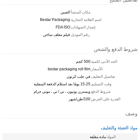
مكان المنشأ:
الصين
اسم العلامة التجارية:
Bestar Packaging
إصدار الشهادات:
FDA ISO
رقم الموديل:
فيلم مغلف ساخن
شروط الدفع والشحن
الحد الأدنى لكمية:
500 كجم
الأسعار:
bestar packaging roll film
تفاصيل التغليف:
في علب كرتون
وقت التسليم:
15-25 يومًا بعد استلام الدفعة السفلية
شروط الدفع:
ويسترن يونيون ، تي / تي ، موني جرام
القدرة على العرض:
100/طن/شهر
وصف
مواد التعبئة والتغليف
المواد:
مادة مغلفة