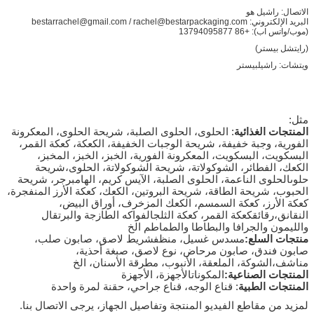
الاتصال: راشيل هو
البريد الإلكتروني: bestarrachel@gmail.com / rachel@bestarpackaging.com
(موب/واتس اب): +86 13794095877
(رايتشل بيستر)
ويتشات: راشيلبيستر
مثل:
المنتجات الغذائية
: الحلوى، الحلوى الصلبة، شريحة الحلوى، المعكرونة
الفورية، وجبة خفيفة، شريحة الوجبات الخفيفة، الكعكة، كعكة القمر،
البسكويت، البسكويت، المعكرونة الفورية، الخبز، الخبز، المخبز،
الكعك، الفطائر، الشوكولاتة، شريحة الشوكولاتة، الحلوى،شريحة
حلوىالحلوى الناعمة، الحلوى الصلبة، الآيس كريم، الهامبرجر، شريحة
الحبوب، شريحة الطاقة، شريحة البروتين، الكعك، كعكة الأرز المنفجرة،
كعكة الأرز، كعكة السمسم، الكعك المزخرف، أوراق البيض،
النقانق،رقائقكعكة القمر، كعكة الثلج
الفواكه الطازجة والبرتقال
والليمون والجرافا والبطاطا والطماطم الخ
منتجات السلع:
مسدس غسيل، منظف
شريط لاصق، صابون صلب،
صابون فندق، صابون مرحاض، نوع لاصق، صبغة أحذية،
مناشف،
الشوكة، الملعقة، الأنبوب، مطرقة الأسنان، الخ
المنتجات الصناعية:
المكونات
الأجهزة، الأجهزة
المنتجات الطبية
: قناع الوجه، قناع جراحي، حقنة لمرة واحدة
لمزيد من مقاطع الفيديو المنتجة وتفاصيل الجهاز، يرجى الاتصال بنا.