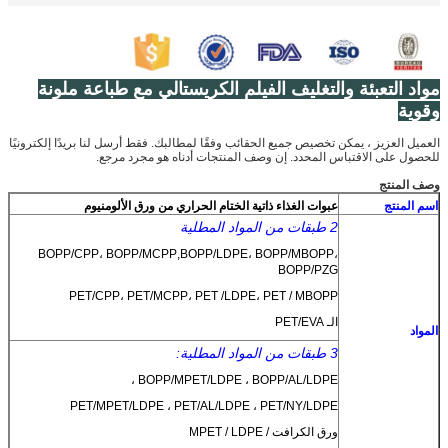
مواد التعبئة والتغليف الفيلم الكريستالي مع طباعة ملونة
وقوية
العميل العزيز ، يمكن تخصيص جميع الحقائب وفقًا لمطالبك. فقط أرسل لنا بريدًا إلكترونيًا
للحصول على الاقتباس المحدد. إن وصف المنتجات أدناه هو مجرد مرجع.
وصف المنتج
اسم المنتج
عبوات الغذاء ذاتية الختام الحراري من ورق الألومنيوم
2 طبقات من المواد المطلية
BOPP/CPP، BOPP/MCPP
,
BOPP/LDPE، BOPP/MBOPP،
BOPP/PZG
PET/CPP، PET/MCPP، PET /LDPE، PET / MBOPP
الـ PET/EVA
المواد
3 طبقات من المواد المطلية:
BOPP/MPET/LDPE ، BOPP/AL/LDPE ،
PET/MPET/LDPE ، PET/AL/LDPE ، PET/NY/LDPE
ورق الكرافت / MPET / LDPE