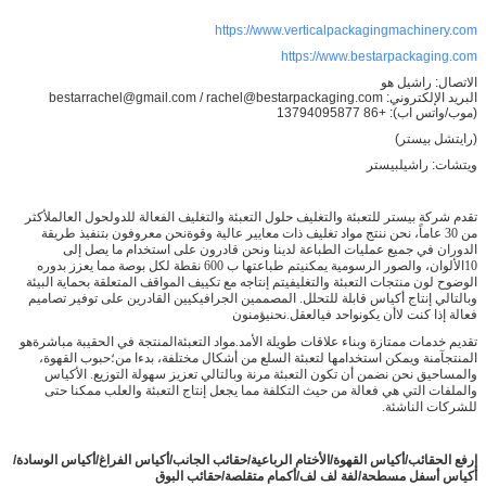
https://www.verticalpackagingmachinery.com
https://www.bestarpackaging.com
الاتصال: راشيل هو
البريد الإلكتروني: bestarrachel@gmail.com / rachel@bestarpackaging.com
(موب/واتس اب): +86 13794095877
(رايتشل بيستر)
ويتشات: راشيلبيستر
تقدم شركة بيستر للتعبئة والتغليف حلول التعبئة والتغليف الفعالة للدول
حول العالم
لأكثر
من 30 عاماً، نحن ننتج مواد تغليف ذات معايير عالية وقوة
نحن معروفون بتنفيذ طريقة
الدوران في جميع عمليات الطباعة لدينا ونحن قادرون على استخدام
ما يصل إلى
10
الألوان، والصور الرسومية يمكن
يتم طباعتها ب 600 نقطة لكل بوصة مما يعزز بدوره
الوضوح
لون منتجات التعبئة والتغليف
يتم إنتاجه مع تكييف
المواقف المتعلقة بحماية البيئة
وبالتالي إنتاج أكياس قابلة للتحلل.
المصممين الجرافيكيين القادرين على توفير تصاميم
فعالة إذا كنت لا
أن يكون
واحد في
العقل.
نحن
يؤمنون
تقديم خدمات ممتازة وبناء علاقات طويلة الأمد.
مواد التعبئة
المنتجة في الحقيبة مباشرة
هو
المنتج
آمنة ويمكن استخدامها لتعبئة السلع من أشكال مختلفة، بدءا من؛
حبوب القهوة،
والمساحيق
نحن نضمن أن تكون التعبئة مرنة وبالتالي تعزيز سهولة التوزيع.
الأكياس
والملفات التي هي فعالة من حيث التكلفة مما يجعل إنتاج التعبئة والعلب ممكنا حتى
للشركات الناشئة.
إرفع الحقائب
/
أكياس القهوة
/
الأختام الرباعية
/
حقائب الجانب
/
أكياس الفراغ
/
أكياس الوسادة
/
أكياس أسفل مسطحة
/
لفة لف لف/أكمام متقلصة/حقائب البوق