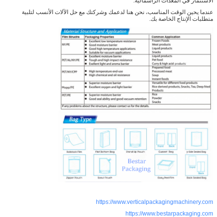
الاستثمار في المعدات الرأسمالية.
الدقيقة المطلوبة
.
عندما يحين الوقت المناسب، نحن هنا لدعمك وشركتك مع حل الآلات الأنسب لتلبية
20~25 يوماً سنبذل قصارى جهدنا لنقص الوقت
وقت التسليم
:
متطلبات الإنتاج الخاصة بك.
https://www.verticalpackagingmachinery.com
https://www.bestarpackaging.com