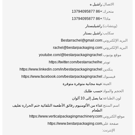
الاتصال:
راشيل ه
متحرك:
+86 13794095877
ماذا؟:
+86 13794095877
(ويتشات):
راشيلبستار
سكايب:
راشيل بستار
البريد الإلكتروني:
Bestarrachel@gmail.com
البريد الإلكتروني:
rachel@bestarpackaging.com
موقع يوتيوب:
youtube.com/@bestarpackagingrachel
تويتر:
https://twitter.com/bestarrachelhe
ينكدين:
https://www.linkedin.com/in/bestarpackagingrachel
فيسبوك:
https://www.facebook.com/bestarpackagingrachel
العينة:
عينة مجانية متوفرة متوفرة
الحجم والمواد:
حسب طلبك
لون الطباعة:
ما يصل إلى 10 ألوان
اسم المنتج:
غذاء من الألومنيوم رقائق الأطعمة التلقائية ختم الحرارة تغليف
الطعام
موقع الكتروني:
https://www.verticalpackagingmachinery.com
صفحة على
https://www.bestarpackaging.com
الإنترنت: