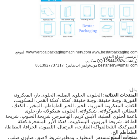
www.verticalpackagingmachinery.com www.bestarpackaging.com الموقع
الرسمي لموقع التدوين
(ويتشات/QQ:125444682 سكايب:
bestarjerry@gmail.com موب/واتس اب/فايبر:+8613927737117
مثل:
المنتجات الغذائية
: الحلوى، الحلوى الصلبة، الحلوى بار، المعكرونة
الفورية، وجبة خفيفة، وجبة خفيفة، كعكة، كعكة القمر، البسكويت،
الكعك، المعكرونة الفورية، الخبز، الخبز الطماطم، المخبز ، الكعك،
الفطائر، الشوكولاتة، شيكولاتة، الحلوى، شيكولاتة بار،حلوى
ناعمةالحلوى الصلبة، الآيس كريم، الهامبرجر، شريحة الحبوب، شريحة
الطاقة، شريحة البروتين، البسكويت، كعكة الأرز المتفجرة،كعكة
القمركعكة الثلج
الفواكه الطازجة، البرتقال، الليمون، الجرافا، البطاطا،
الطماطم الخ.
منتجات السلع:
مسدس التنظيف، ومطهر
شريط لاصق، صابون صلب،