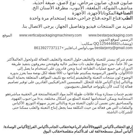
صابون فندق، صابون مرحاض، نوع لاصق، صبغة أحذية،
مناشف،
الشوكة، الملعقة، الأنبوب، مطرقة الأسنان الخ.
الصناعية
المكونات
الأجهزة، الأجهزة
الطب
:قناع الوجه،قناع جراحي،حقنة إستخدام مرة واحدة
لمزيد من المنتجات فيديو وتفاصيل الجهاز، يرجى الاتصال بنا.
www.verticalpackagingmachinery.com www.bestarpackaging.com الموقع
الرسمي لموقع التدوين
(ويتشات/QQ:125444682 سكايب:
bestarjerry@gmail.com موب/واتس اب/فايبر:+8613927737117
تقدم شركة بيستر للتعبئة والتغليف حلول التعبئة والتغليف الفعالة للدول
حول العالم
لأكثر
من 30 عاماً، نحن ننتج مواد تغليف ذات معايير عالية وقوة
نحن معروفون بتنفيذ طريقة
الدوران في جميع عمليات الطباعة لدينا ونحن قادرون على استخدام
ما يصل إلى
10
الألوان، والصور الرسومية يمكن
يتم طباعتها ب 600 نقطة لكل بوصة مما يعزز بدوره
الوضوح
لون منتجات التعبئة والتغليف
يتم إنتاجه مع تكييف
المواقف المتعلقة بحماية البيئة
وبالتالي إنتاج أكياس قابلة للتحلل.
المصممين الجرافيكيين القادرين على توفير تصاميم
فعالة إذا كنت لا
أن يكون
واحد في
العقل.
نحن
يؤمنون
تقديم خدمات ممتازة وبناء علاقات طويلة الأمد.
مواد التعبئة
المنتجة في الحقيبة مباشرة
هو
المنتج
آمنة ويمكن استخدامها لتعبئة السلع من أشكال مختلفة، بدءا من؛
حبوب القهوة،
والمساحيق
نحن نضمن أن تكون التعبئة مرنة وبالتالي تعزيز سهولة التوزيع.
الأكياس
والملفات التي هي فعالة من حيث التكلفة مما يجعل إنتاج التعبئة والعلب ممكنا حتى
للشركات الناشئة.
إرفع الحقائب
/
أكياس القهوة
/
الأختام الرباعية
/
حقائب الجانب
/
أكياس الفراغ
/
أكياس الوسادة
/
أكياس أسفل مسطحة
/
لفة لف لف/أكمام متقلصة/حقائب البوق