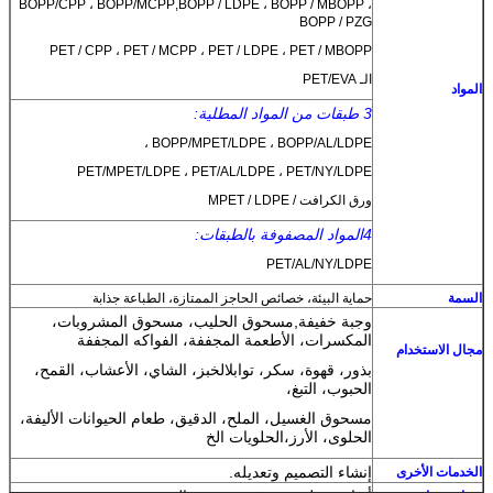
BOPP/CPP ، BOPP/MCPP
,
BOPP / LDPE ، BOPP / MBOPP ،
BOPP / PZG
PET / CPP ، PET / MCPP ، PET / LDPE ، PET / MBOPP
الـ PET/EVA
المواد
3 طبقات من المواد المطلية:
BOPP/MPET/LDPE ، BOPP/AL/LDPE ،
PET/MPET/LDPE ، PET/AL/LDPE ، PET/NY/LDPE
ورق الكرافت / MPET / LDPE
4المواد المصفوفة بالطبقات:
PET/AL/NY/LDPE
السمة
حماية البيئة، خصائص الحاجز الممتازة، الطباعة جذابة
وجبة خفيفة
,
مسحوق الحليب، مسحوق المشروبات،
المكسرات، الأطعمة المجففة، الفواكه المجففة
مجال الاستخدام
بذور، قهوة، سكر، توابل
الخبز، الشاي، الأعشاب، القمح،
الحبوب، التبغ،
مسحوق الغسيل، الملح، الدقيق، طعام الحيوانات الأليفة،
الحلوى، الأرز،
الحلويات الخ
إنشاء التصميم وتعديله.
الخدمات الأخرى