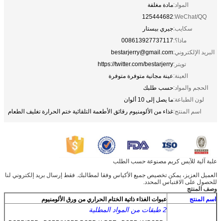
المواد:
مادة مغلفة
125444682
WeChat/QQ:
سكايب:
جيري بيستار
ماذا؟:
008613927737117
البريد الإلكتروني:
bestarjerry@gmail.com
تويتر:
https://twitter.com/bestarjerry
العينة:
عينة مجانية متوفرة متوفرة
الحجم والمواد:
حسب طلبك
لون الطباعة:
ما يصل إلى 10 ألوان
اسم المنتج:
غذاء من الألومنيوم رقائق الأطعمة التلقائية ختم الحرارة تغليف الطعام
علبة آلية للآيس كريم مصنوعة حسب الطلب
العميل العزيز، يمكن تخصيص جميع الأكياس وفقا لمطالبك. فقط إرسال بريد إلكتروني لنا
للحصول على الاقتباس المحدد.
وصف المنتج
اسم المنتج
عبوات الغذاء ذاتية الختام الحراري من ورق الألومنيوم
2 طبقات من المواد المطلية