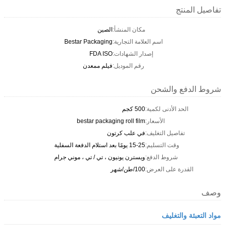
تفاصيل المنتج
مكان المنشأ:
الصين
اسم العلامة التجارية:
Bestar Packaging
إصدار الشهادات:
FDA ISO
رقم الموديل:
فيلم ممعدن
شروط الدفع والشحن
الحد الأدنى لكمية:
500 كجم
الأسعار:
bestar packaging roll film
تفاصيل التغليف:
في علب كرتون
وقت التسليم:
15-25 يومًا بعد استلام الدفعة السفلية
شروط الدفع:
ويسترن يونيون ، تي / تي ، موني جرام
القدرة على العرض:
100/طن/شهر
وصف
مواد التعبئة والتغليف