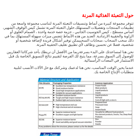
أنواع مختلفة متوفرة مع جمع الشحن
عينات مجانية
1) سوف نقدم لك السعر الإشارة إلى طلب التفاصيل
الخاصة بك، لذلك يرجى
حول التعبئة الغذائية المرنة
من فضلكم أخبرونا
المادة، السماكة، الحجم، لون الطباعة
ملاحظة
تتوفر مجموعة كبيرة من أنماط وتنسيقات التعبئة المرنة لتناسب مجموعة واسعة من
تطبيقات المنتجات وتفضيلات المستهلك.حلول التعبئة المرنة تشمل كيس الوقوف الشهير،
والمتطلبات الأخرى التي تفضلها
وسيتم تقديم العرض
أساس مسطح ، كيس الجوسيت الجانبي ، حزمة حصة خدمة واحدة ، الصمام العلوي أو
الخاص
الزاوية والحقيبة الارتدادية. العديد من هذه الأنماط تتضمن ميزات سهولة المستهلك بما في
ذلك سحب السحاب ،سحابات السحبيمكن توفير أشكال فريدة لإضافة شخصية أو
إذا كنت لا تعرف المعلومات التفصيلية، يمكننا أن
شخصية، فضلا عن تحسين وظائف لأي تطبيق تغليف الحقيبة المرنة.
نعطيك
اقتراحات.
نحن هنا لمساعدتك على البدء بسرعةربما من الأفضل أن نربطك بأحد شركائنا العقاريين
2)يمكننا توفير
عينات مماثلة مجانية
، لكن
رسوم العينة
للوصول إلى السوق بسرعة، مما يتيح لك الفرصة لتقييم نتائج التسويق الخاصة بك قبل
الاستثمار في المعدات الرأسمالية.
الدقيقة المطلوبة
.
عندما يحين الوقت المناسب، نحن هنا لدعمك وشركتك مع حل الآلات الأنسب لتلبية
20~25 يوماً سنبذل قصارى جهدنا لنقص الوقت
وقت التسليم
:
متطلبات الإنتاج الخاصة بك.