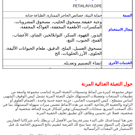
PET/AL/NY/LDPE
السمة
حماية البيئة، خصائص الحاجز الممتازة، الطباعة جذابة
وجبة خفيفة
,
مسحوق الحليب، مسحوق المشروبات،
المكسرات، الأطعمة المجففة، الفواكه المجففة،
مجال الاستخدام
البذور، القهوة، السكر، التوابل
الخبز، الشاي، الأعشاب،
القمح، الحبوب، التبغ،
مسحوق الغسيل، الملح، الدقيق، طعام الحيوانات الأليفة،
الحلوى، الأرز،
الحلويات، الخ
إنشاء التصميم وتعديله.
الخدمات الأخرى
أنواع مختلفة متوفرة مع جمع الشحن
عينات مجانية
1) سوف نقدم لك السعر الإشارة إلى طلب التفاصيل
الخاصة بك، لذلك يرجى
حول التعبئة الغذائية المرنة
من فضلكم أخبرونا
المادة، السماكة، الحجم، لون الطباعة
ملاحظة
تتوفر مجموعة كبيرة من أنماط وتنسيقات التعبئة المرنة لتناسب مجموعة واسعة من
تطبيقات المنتجات وتفضيلات المستهلك.حلول التعبئة المرنة تشمل كيس الوقوف الشهير،
والمتطلبات الأخرى التي تفضلها
وسيتم تقديم العرض
أساس مسطح ، كيس الجوسيت الجانبي ، حزمة حصة خدمة واحدة ، الصمام العلوي أو
الخاص
الزاوية والحقيبة الارتجاعية. العديد من هذه الأنماط تتضمن ميزات سهولة المستهلك بما في
ذلك السحب السريع ،سحابات السحبيمكن توفير أشكال فريدة لإضافة شخصية أو
إذا كنت لا تعرف المعلومات التفصيلية، ونحن يمكن أن
شخصية، فضلا عن تحسين وظائف لأي تطبيق تغليف الحقيبة المرنة.
تعطيك
اقتراحات.
نحن هنا لمساعدتك على البدء بسرعةربما من الأفضل أن نربطك بأحد شركائنا العقاريين
2) يمكننا توفير
عينات مماثلة مجانية
، لكن
رسوم العينة
للوصول إلى السوق بسرعة، مما يتيح لك الفرصة لتقييم نتائج التسويق الخاصة بك قبل
الاستثمار في المعدات الرأسمالية.
الدقيقة المطلوبة
.