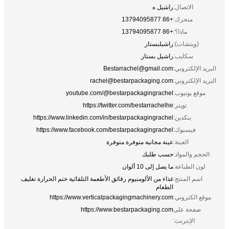
الاتصال:
راشيل ه
متحرك:
+86 13794095877
ماذا؟:
+86 13794095877
(ويتشات):
راشيلبستار
سكايب:
راشيل بستار
البريد الإلكتروني:
Bestarrachel@gmail.com
البريد الإلكتروني:
rachel@bestarpackaging.com
موقع يوتيوب:
youtube.com/@bestarpackagingrachel
تويتر:
https://twitter.com/bestarrachelhe
ينكدين:
https://www.linkedin.com/in/bestarpackagingrachel
فيسبوك:
https://www.facebook.com/bestarpackagingrachel
العينة:
عينة مجانية متوفرة متوفرة
الحجم والمواد:
حسب طلبك
لون الطباعة:
ما يصل إلى 10 ألوان
اسم المنتج:
غذاء من الألومنيوم رقائق الأطعمة التلقائية ختم الحرارة تغليف
الطعام
موقع الكتروني:
https://www.verticalpackagingmachinery.com
صفحة على
https://www.bestarpackaging.com
الإنترنت: