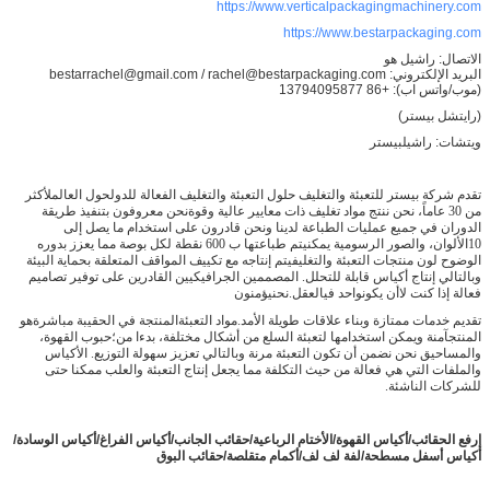
https://www.verticalpackagingmachinery.com
https://www.bestarpackaging.com
الاتصال: راشيل هو
البريد الإلكتروني: bestarrachel@gmail.com / rachel@bestarpackaging.com
(موب/واتس اب): +86 13794095877
(رايتشل بيستر)
ويتشات: راشيلبيستر
تقدم شركة بيستر للتعبئة والتغليف حلول التعبئة والتغليف الفعالة للدول
حول العالم
لأكثر
من 30 عاماً، نحن ننتج مواد تغليف ذات معايير عالية وقوة
نحن معروفون بتنفيذ طريقة
الدوران في جميع عمليات الطباعة لدينا ونحن قادرون على استخدام
ما يصل إلى
10
الألوان، والصور الرسومية يمكن
يتم طباعتها ب 600 نقطة لكل بوصة مما يعزز بدوره
الوضوح
لون منتجات التعبئة والتغليف
يتم إنتاجه مع تكييف
المواقف المتعلقة بحماية البيئة
وبالتالي إنتاج أكياس قابلة للتحلل.
المصممين الجرافيكيين القادرين على توفير تصاميم
فعالة إذا كنت لا
أن يكون
واحد في
العقل.
نحن
يؤمنون
تقديم خدمات ممتازة وبناء علاقات طويلة الأمد.
مواد التعبئة
المنتجة في الحقيبة مباشرة
هو
المنتج
آمنة ويمكن استخدامها لتعبئة السلع من أشكال مختلفة، بدءا من؛
حبوب القهوة،
والمساحيق
نحن نضمن أن تكون التعبئة مرنة وبالتالي تعزيز سهولة التوزيع.
الأكياس
والملفات التي هي فعالة من حيث التكلفة مما يجعل إنتاج التعبئة والعلب ممكنا حتى
للشركات الناشئة.
إرفع الحقائب
/
أكياس القهوة
/
الأختام الرباعية
/
حقائب الجانب
/
أكياس الفراغ
/
أكياس الوسادة
/
أكياس أسفل مسطحة
/
لفة لف لف/أكمام متقلصة/حقائب البوق