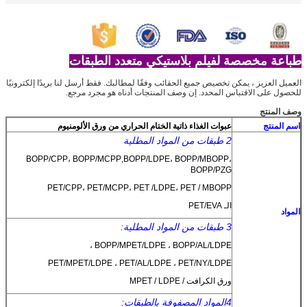
طباعة مخصصة لفيلم بلاستيكي متعدد الطبقات
العميل العزيز ، يمكن تخصيص جميع الحقائب وفقًا لمطالبك. فقط أرسل لنا بريدًا إلكترونيًا
للحصول على الاقتباس المحدد. إن وصف المنتجات أدناه هو مجرد مرجع.
وصف المنتج
اسم المنتج
عبوات الغذاء ذاتية الختام الحراري من ورق الألومنيوم
2 طبقات من المواد المطلية
BOPP/CPP، BOPP/MCPP
,
BOPP/LDPE، BOPP/MBOPP،
BOPP/PZG
PET/CPP، PET/MCPP، PET /LDPE، PET / MBOPP
الـ PET/EVA
المواد
3 طبقات من المواد المطلية:
BOPP/MPET/LDPE ، BOPP/AL/LDPE ،
PET/MPET/LDPE ، PET/AL/LDPE ، PET/NY/LDPE
ورق الكرافت / MPET / LDPE
4المواد المصفوفة بالطبقات: