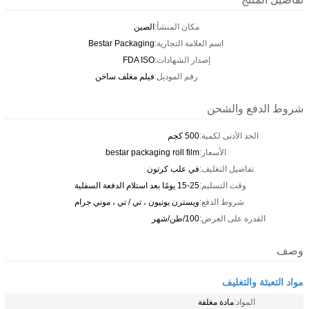
مكان المنشأ:
الصين
اسم العلامة التجارية:
Bestar Packaging
إصدار الشهادات:
FDA ISO
رقم الموديل:
فيلم مغلف ساخن
شروط الدفع والشحن
الحد الأدنى لكمية:
500 كجم
الأسعار:
bestar packaging roll film
تفاصيل التغليف:
في علب كرتون
وقت التسليم:
15-25 يومًا بعد استلام الدفعة السفلية
شروط الدفع:
ويسترن يونيون ، تي / تي ، موني جرام
القدرة على العرض:
100/طن/شهر
وصف
مواد التعبئة والتغليف
المواد:
مادة مغلفة