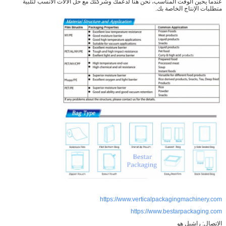
عندما يحين الوقت المناسب، نحن هنا لدعمك وشركتك مع حل الآلات الأنسب لتلبية
20~25 يوماً سنبذل قصارى جهدنا لنقص الوقت
وقت التسليم
:
متطلبات الإنتاج الخاصة بك.
https://www.verticalpackagingmachinery.com
https://www.bestarpackaging.com
الاتصال: راشيل هو