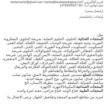
البريد الإلكتروني: bestarrachel@gmail.com / rachel@bestarpackaging.com
(موب/واتس اب): +86 13794095877
(رايتشل بيستر)
ويتشات: راشيلبيستر
مثل:
المنتجات الغذائية
: الحلوى، الحلوى الصلبة، شريحة الحلوى، المعكرونة
الفورية، وجبة خفيفة، شريحة الوجبات الخفيفة، الكعكة، كعكة القمر،
البسكويت، البسكويت، المعكرونة الفورية، الخبز، الخبز، المخبز،
الكعك، الفطائر، الشوكولاتة، شريحة الشوكولاتة، الحلوى،شريحة
حلوىالحلوى الناعمة، الحلوى الصلبة، الآيس كريم، الهامبرجر، شريحة
الحبوب، شريحة الطاقة، شريحة البروتين، الكعك، كعكة الأرز المنفجرة،
كعكة الأرز، كعكة السمسم، الكعك المزخرف، أوراق البيض،
النقانق،رقائقكعكة القمر، كعكة الثلج
الفواكه الطازجة والبرتقال
والليمون والجرافا والبطاطا والطماطم الخ
منتجات السلع:
مسدس غسيل، منظف
شريط لاصق، صابون صلب،
صابون فندق، صابون مرحاض، نوع لاصق، صبغة أحذية،
مناشف،
الشوكة، الملعقة، الأنبوب، مطرقة الأسنان، الخ
المنتجات الصناعية:
المكونات
الأجهزة، الأجهزة
المنتجات الطبية
: قناع الوجه، قناع جراحي، حقنة لمرة واحدة
لمزيد من مقاطع الفيديو المنتجة وتفاصيل الجهاز، يرجى الاتصال بنا.