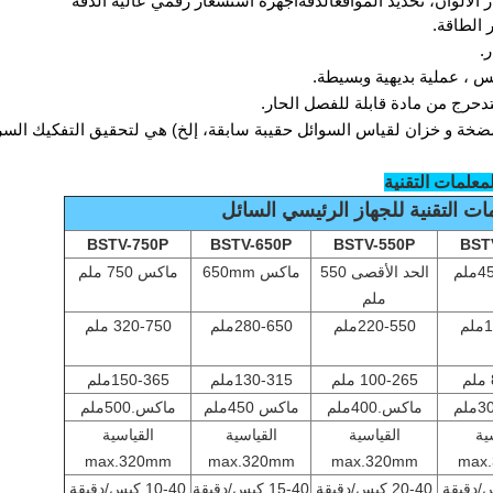
الألوان، تحديد المواقع
الدقة
أجهزة استشعار رقمي عالية الدقة
 الطاقة.
ر
.
 ، عملية بديهية وبسيطة
.
تدحرج من مادة قابلة للفصل الحار.
ضخة و خزان لقياس السوائل
حقيبة سابقة
، إلخ
) هي لتحقيق التفكيك السر
BSTV-750P
BSTV-650P
BSTV-550P
BST
الحد الأقصى 550
ماكس 650mm
ماكس 750 ملم
ملم
م
220-550ملم
280-650ملم
320-750 ملم
100-265 ملم
130-315ملم
150-365ملم
ماكس.400ملم
ماكس 450ملم
ماكس.500ملم
ية
القياسية
القياسية
القياسية
max.320mm
max.320mm
max.320mm
max
20-40 كيس/دقيقة
15-40 كيس/دقيقة
10-40 كيس/دقيقة