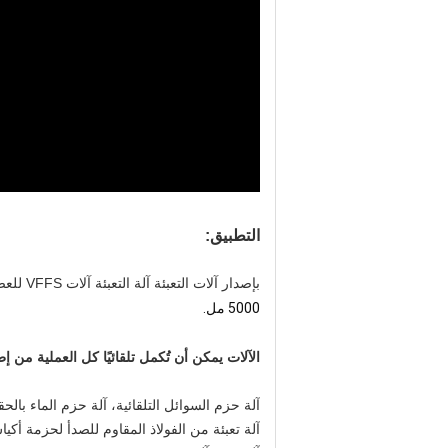
التطبيق:
ب
إصدار آلات التعبئة
آلة التعبئة
آلات VFFS للعصير، معدات تعبئة الشامبو، آلة ملء صلصة الطماطم،
5000 مل.
الآلات يمكن أن تُكمل تلقائيًا كل العملية من إط
آلة حزم السوائل التلقائية، آلة حزم الماء بالحق
آلة تعبئة من الفولاذ المقاوم للصدأ لحزمة أك