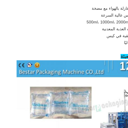
عازلة بالهواء مع مضخة
س عالية السرعة
 العذبة المعدنية
ًا
عبئة