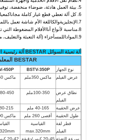
4
.
نظام نقل الأفلام الخدمية وأجهزة استشعار 
5
.
بيئة العمل هادئة، ضوضاء منخفضة، توفير
6
.
كل آلة تعطي قطع غيار كاملة مجانا
كمعيا
7
.
الإنجليزية
والك
اللغة الأم
شاشة تعمل باللمس
8
.
مناسبة لأنواع
أنا
الأفلام المضغوطة التي ت
9.
المواد
اللمس
أجزاء (آلة التعبئة والتغليف،
م
آلة تعبئة السوائل BESTAR آلة رئيسية المعلمات التقنية
BESTAR المعلمات التقنية للجهاز الرئيسي السائل
نوع الجهاز
BSTV-350P
V-450P
عرض الفيلم
ماكس.350ملم
ماكس 450ملم
نطاق عرض
100-350ملم
180-450مل
الفيلم
عرض الحقيبة
40-165 ملم
80-215 ملم
طول الحقيبة
أقصى 260 ملم
ماكس.300ملم
قطر لفة
القياسية
القياس
الفيلم
max.320mm
.320mm
سرعة التعبئة
20-45 كيس/دقيقة
20-42 كيس/دقيقة