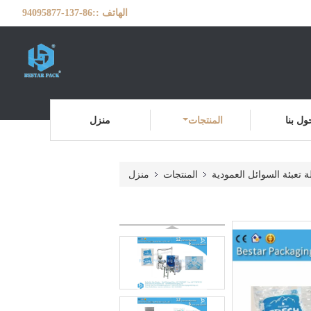
الهاتف ::
86-137-94095877
ول بنا
المنتجات
منزل
ة تعبئة السوائل العمودية
المنتجات
منزل