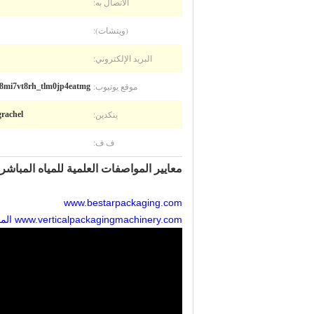
الاتصال به:
(ويتشات):
البريد الإلكتروني:
موقع يوتيوب:
8mi7vt8rh_tlm0jp4eatmg/
ينكدين:
rachel
ف ف:
معايير المواصفات العلمية للمياه المباشر
www.bestarpackaging.com
www.verticalpackagingmachinery.com الموقع الإلكتروني لشركات التغليف