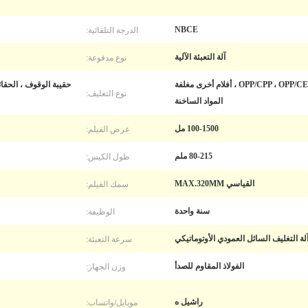
الدرجة التلقائية:
NBCE
نوع مدفوعة:
آلة التعبئة الآلية
البلاستيك ، OPP/CPP ، OPP/CE ، PET/AL/PE ، أفلام أخرى مغلفة
حقيبة الوقوف ، الحقائ
نوع التغليف:
المواد الساخنة
عرض الفيلم:
100-1500 مل
طول الكيس:
80-215 ملم
سمك الفيلم:
القياسي MAX.320MM
الوظيفة:
سنة واحدة
سرعة التعبئة:
لة التغليف السائل العمودي الأوتوماتيكي
وزن الجهاز:
الفولاذ المقاوم للصدأ
موبايل/واتساب:
راشيل ه