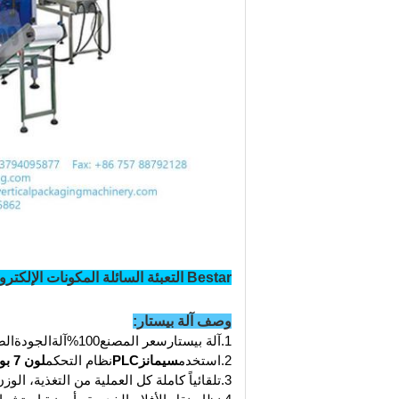
Bestar التعبئة السائلة المكونات الإلكترونية للآلات
وصف آلة بيستار:
1.
آلة بيستار
سعر المصنع
100%
آلة
الجودة
الض
2.
استخدم
سيمانز
PLC
نظام التحكم
لون 7 بوصات
3.
تلقائياً كاملة كل العملية من التغذية، الوز