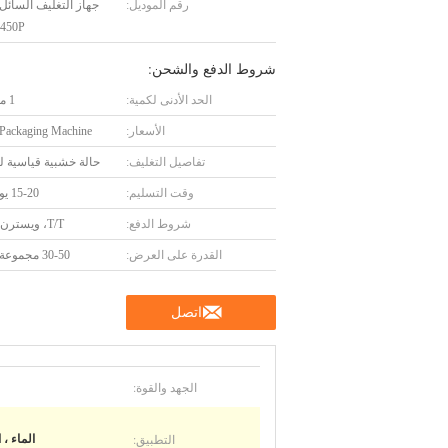
رقم الموديل:
450P
شروط الدفع والشحن:
الحد الأدنى لكمية:
1 مجموعة
الأسعار:
 Packaging Machine
تفاصيل التغليف:
حالة خشبية قياسية ل
وقت التسليم:
15-20 يوم عمل
شروط الدفع:
T/T، ويسترن يونيون
القدرة على العرض:
30-50 مجموعة شهريا
اتصل
الجهد والقوة:
التطبيق:
الماء ، 