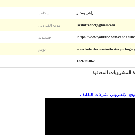
سكايب:
راشيلبستار
موقع الكتروني:
Bestarrachel@gmail.com
فيسبوك:
https://www.youtube.com/channel/uc
تويتر:
www.linkedin.com/in/bestarpackaging
1326935862
ة للمشروبات المعدنية