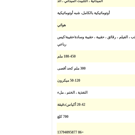
الميدانية ، التثبيت الميداني ، الد
أوتوماتيكية بالكامل، شبه أوتوماتيكية
هوائي
ب ، الفيلم ، رقائق ، حقيبة ، حقيبة وسادة/حقيبة/كيس
رباعي
180-450 ملم
300 ملم كحد أقصى
50-120 ميكرون
التغذية ، الختم ، ملء
20-42 أكياس/دقيقة
700 كلغ
+86 13794095877