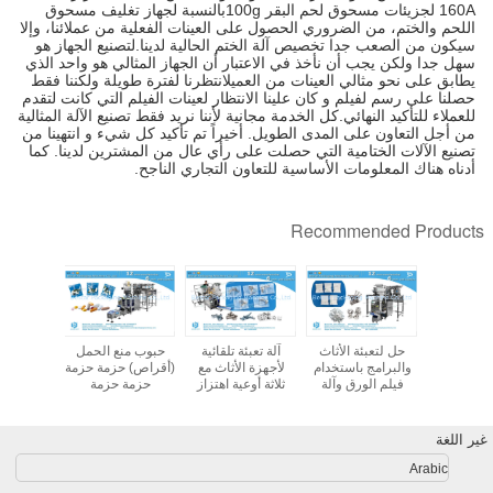
160A لجزيئات مسحوق لحم البقر 100gبالنسبة لجهاز تغليف مسحوق
اللحم والختم، من الضروري الحصول على العينات الفعلية من عملائنا، وإلا
سيكون من الصعب جدا تخصيص آلة الختم الحالية لدينا.لتصنيع الجهاز هو
سهل جدا ولكن يجب أن نأخذ في الاعتبار أن الجهاز المثالي هو واحد الذي
يطابق على نحو مثالي العينات من العميلانتظرنا لفترة طويلة ولكننا فقط
حصلنا على رسم لفيلم و كان علينا الانتظار لعينات الفيلم التي كانت لتقدم
للعملاء للتأكيد النهائي.كل الخدمة مجانية لأننا نريد فقط تصنيع الآلة المثالية
من أجل التعاون على المدى الطويل. أخيراً تم تأكيد كل شيء و انتهينا من
تصنيع الآلات الختامية التي حصلت على رأي عال من المشترين لدينا. كما
أدناه هناك المعلومات الأساسية للتعاون التجاري الناجح.
Recommended Products
 الأجهزة مع
حل لتعبئة الأثاث
آلة تعبئة تلقائية
حبوب منع الحمل
أجهزة ح
ية اهتزاز
والبرامج باستخدام
لأجهزة الأثاث مع
(أقراص) حزمة حزمة
التعبئة وا
حزام اليدوي
فيلم الورق وآلة
ثلاثة أوعية اهتزاز
حزمة حزمة
3 أوعية
التعبئة الآلية العد
ومحطة تغذية يدوية
غير اللغة
Arabic